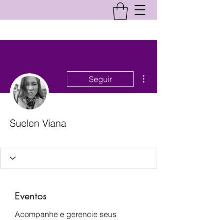
Mais ações
Seguir
Suelen Viana
ParticipanteNota10
+
4
Eventos
Acompanhe e gerencie seus