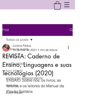
Post
Todos os posts
Juliana Pádua
Todos os posts
16 de mar. de 2021
1 min de leitura
REVISTA: Caderno de
literatura
Ensino, Linguagens e suas
livro ilustrado
livro infantil
Tecnologias (2020)
produção independente
ENSAIO: 
Sobre nós: os livros, as 
resenha
leituras e os leitores do Manual da 
Paixão Solitária
book trailer