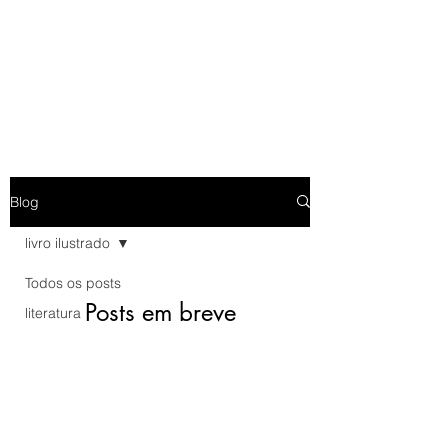
Blog
livro ilustrado
Todos os posts
Posts em breve
literatura
livro ilustrado
Explore outras categorias neste
blog ou volte mais tarde.
livro infantil
produção
independente