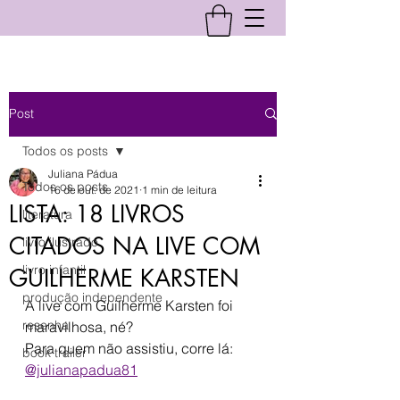
Post
Todos os posts
Juliana Pádua
Todos os posts
16 de out. de 2021
1 min de leitura
LISTA: 18 LIVROS
literatura
CITADOS NA LIVE COM
livro ilustrado
livro infantil
GUILHERME KARSTEN
produção independente
A live com Guilherme Karsten foi 
resenha
maravilhosa, né?
Para quem não assistiu, corre lá: 
book trailer
@julianapadua81