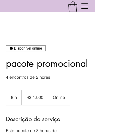
Disponível online
pacote promocional
4 encontros de 2 horas
1.000
Reais
8 h
8
R$ 1.000
Online
brasileiros
h
Descrição do serviço
Este pacote de 8 horas de