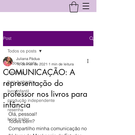
Post
Todos os posts
Juliana Pádua
Todos os posts
16 de mar. de 2021
1 min de leitura
COMUNICAÇÃO: A
literatura
representação do
livro ilustrado
livro infantil
professor nos livros para
produção independente
infância
resenha
Olá, pessoal!
book trailer
Todes bem?
Compartilho minha comunicação no 