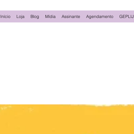
Início
Loja
Blog
Mídia
Assinante
Agendamento
GEPLIJ