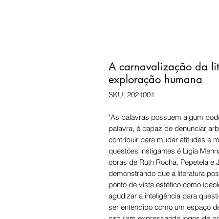
A carnavalização da lit
exploração humana
SKU: 2021001
"As palavras possuem algum poder
palavra, é capaz de denunciar ar
contribuir para mudar atitudes e
questões instigantes é Lígia Menna
obras de Ruth Rocha, Pepetela e J
demonstrando que a literatura poss
ponto de vista estético como ideo
agudizar a inteligência para ques
ser entendido como um espaço de 
circulam expressando jogos de po