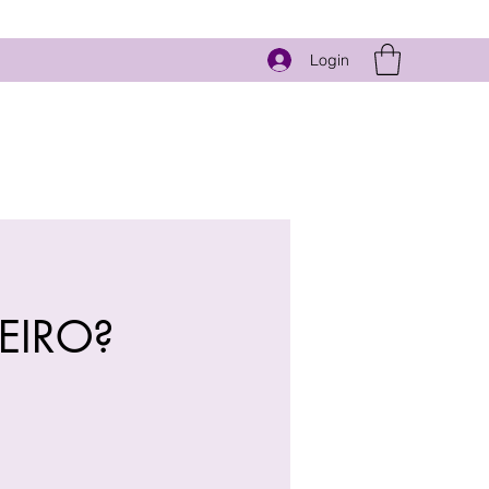
Login
EIRO?