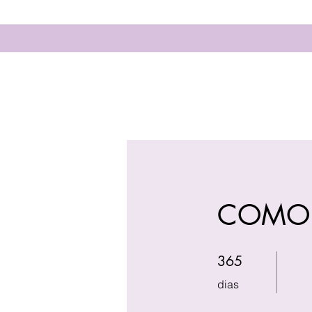
COMO 
365 dias
365
dias