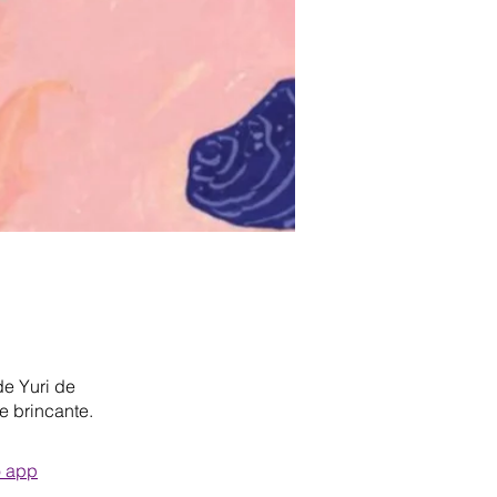
de Yuri de
e brincante.
o app