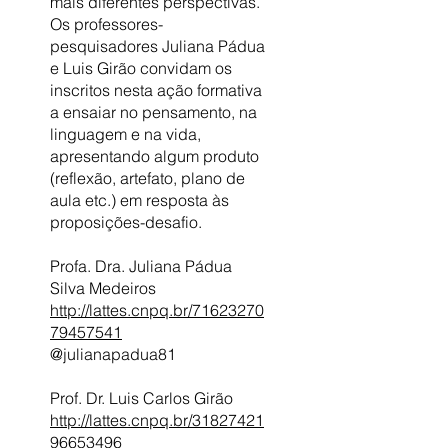
mais diferentes perspectivas.
Os professores-
pesquisadores Juliana Pádua
e Luis Girão convidam os
inscritos nesta ação formativa
a ensaiar no pensamento, na
linguagem e na vida,
apresentando algum produto
(reflexão, artefato, plano de
aula etc.) em resposta às
proposições-desafio.
Profa. Dra. Juliana Pádua
http://lattes.cnpq.br/71623270
79457541
@julianapadua81
http://lattes.cnpq.br/31827421
96653496