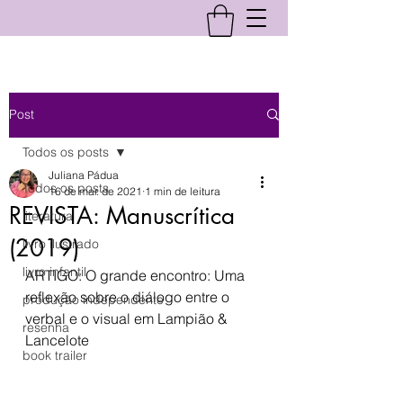
Post
Todos os posts
Juliana Pádua
Todos os posts
16 de mar. de 2021
1 min de leitura
REVISTA: Manuscrítica
literatura
(2019)
livro ilustrado
livro infantil
ARTIGO: 
O grande encontro: Uma 
reflexão sobre o diálogo entre o 
produção independente
verbal e o visual em Lampião & 
resenha
Lancelote
book trailer