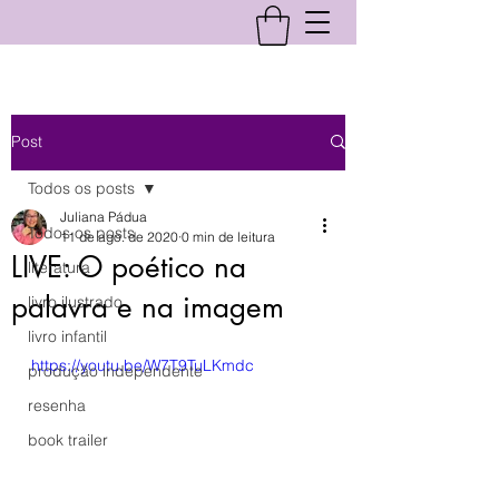
Post
Todos os posts
Juliana Pádua
Todos os posts
11 de ago. de 2020
0 min de leitura
LIVE: O poético na
literatura
palavra e na imagem
livro ilustrado
livro infantil
https://youtu.be/W7T9TuLKmdc
produção independente
resenha
book trailer