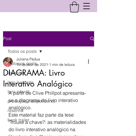
Post
Todos os posts
Juliana Pádua
Todos os posts
19 de dez. de 2021
1 min de leitura
DIAGRAMA: Livro
literatura
Interativo Analógico
livro ilustrado
livro infantil
A partir de Clive Phillpot apresanta-
se o diagrama do livro interativo 
produção independente
analógico.
resenha
Este material faz parte da tese 
book trailer
"Trouxe a chave?: as materialidades 
do livro interativo analógico na 