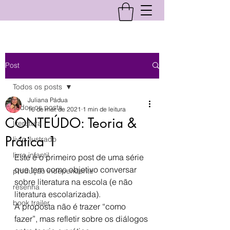
Post
Todos os posts
Juliana Pádua
Todos os posts
16 de mar. de 2021
1 min de leitura
CONTEÚDO: Teoria &
literatura
Prática 1
livro ilustrado
livro infantil
Este é o primeiro post de uma série 
que tem como objetivo conversar 
produção independente
sobre literatura na escola (e não 
resenha
literatura escolarizada).
book trailer
A proposta não é trazer “como 
fazer”, mas refletir sobre os diálogos 