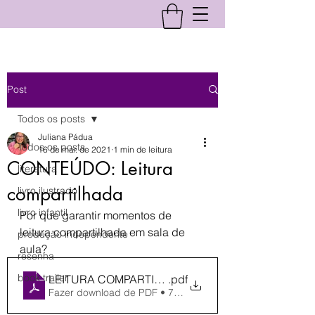
Post
Todos os posts
Juliana Pádua
Todos os posts
16 de mar. de 2021
1 min de leitura
CONTEÚDO: Leitura
literatura
compartilhada
livro ilustrado
livro infantil
Por que garantir momentos de 
leitura compartilhada em sala de 
produção independente
aula?
resenha
book trailer
LEITURA COMPARTILHADA
.pdf
Fazer download de PDF • 723KB