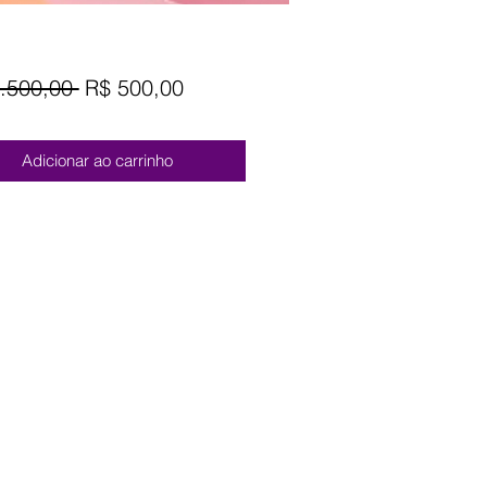
Preço
Preço
.500,00 
R$ 500,00
normal
promocional
Adicionar ao carrinho