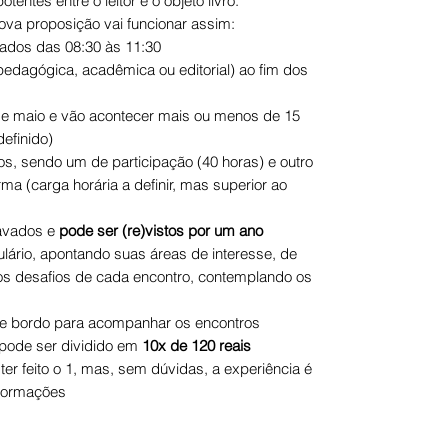
entes entre o leitor e o objeto livro.
va proposição vai funcionar assim:
ados das 08:30 às 11:30
 (pedagógica, acadêmica ou editorial) ao fim dos
 de maio e vão acontecer mais ou menos de 15
efinido)
ados, sendo um de participação (40 horas) e outro
ma (carga horária a definir, mas superior ao
ravados e
pode ser (re)vistos por um ano
ulário, apontando suas áreas de interesse, de
os desafios de cada encontro, contemplando os
 de bordo para acompanhar os encontros
e pode ser dividido em
10x de 120 reais
ter feito o 1, mas, sem dúvidas, a experiência é
 formações