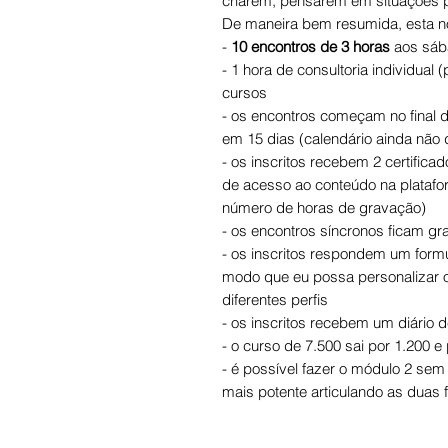
criarem, pensarem em situações pot
De maneira bem resumida, esta no
-
10 encontros de 3 horas
aos sáb
- ⁠1 hora de consultoria individual
cursos
- ⁠os encontros começam no final
em 15 dias (calendário ainda não d
- ⁠os inscritos recebem 2 certific
de acesso ao conteúdo na platafor
número de horas de gravação)
- ⁠os encontros síncronos ficam g
- ⁠os inscritos respondem um form
modo que eu possa personalizar 
diferentes perfis
- ⁠os inscritos recebem um diário
- o curso de 7.500 sai por 1.200 
- é possível fazer o módulo 2 sem 
mais potente articulando as duas